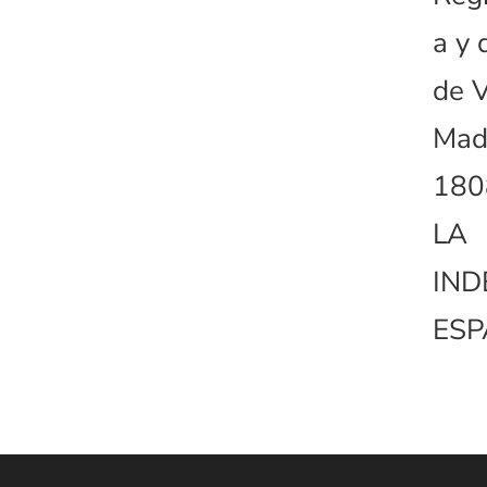
a y 
de V
Madr
180
LA
IND
ES