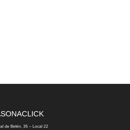
ASONACLICK
tal de Belén, 35 – Local 22