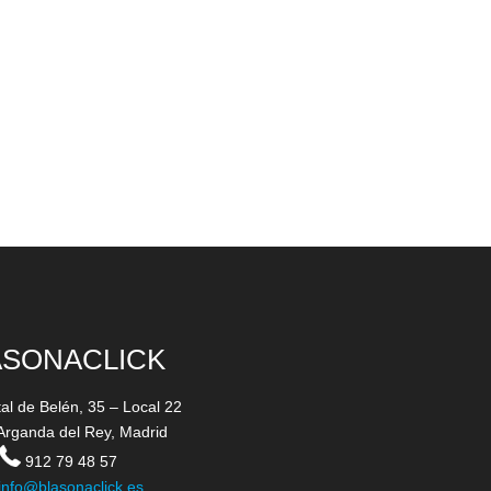
ASONACLICK
tal de Belén, 35 – Local 22
Arganda del Rey, Madrid
912 79 48 57
info@blasonaclick.es